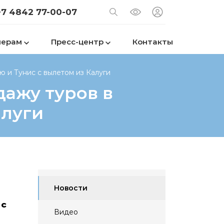
+7 4842 77-00-07
нерам
Пресс-центр
Контакты
ю и Тунис с вылетом из Калуги
дажу туров в
алуги
Новости
 с
Видео