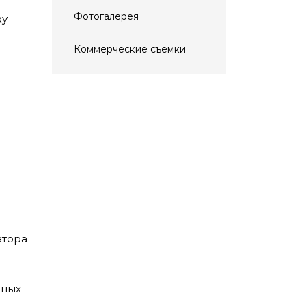
Фотогалерея
жу
Коммерческие съемки
атора
шных