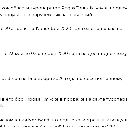
ой области, туроператор Pegas Touristik, начал прода
яду популярных зарубежных направлений:
с 29 апреля по 17 октября 2020 года еженедельно по
 с 23 мая по 02 октября 2020 года по десятидневному
с 23 мая по 14 октября 2020 года по десятидневному
аннего бронирования уже в продаже на сайте туропер
k.
виакомпания Nordwind на среднемагистральных возду
89 пассажиров и Airbus A321 вместимостью до 220