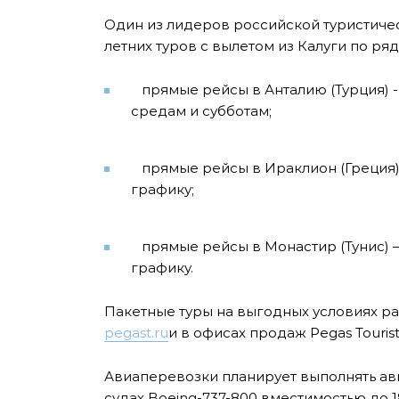
Один из лидеров российской туристическ
летних туров с вылетом из Калуги по р
прямые рейсы в Анталию (Турция) - 
средам и субботам;
прямые рейсы в Ираклион (Греция) –
графику;
прямые рейсы в Монастир (Тунис) – 
графику.
Пакетные туры на выгодных условиях р
pegast.ru
и в офисах продаж Pegas Touristi
Авиаперевозки планирует выполнять а
судах Boeing-737-800 вместимостью до 1