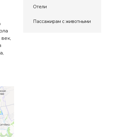
Отели
Пассажирам с животными
а
ола
 век,
я
а,