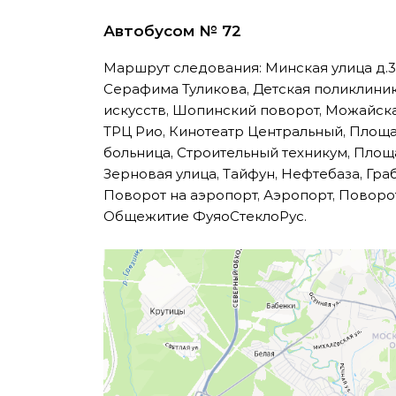
Автобусом № 72
Маршрут следования: Минская улица д.
Серафима Туликова, Детская поликлиник
искусств, Шопинский поворот, Можайска
ТРЦ Рио, Кинотеатр Центральный, Пло
больница, Строительный техникум, Площа
Зерновая улица, Тайфун, Нефтебаза, Граб
Поворот на аэропорт, Аэропорт, Поворот
Общежитие ФуяоСтеклоРус.