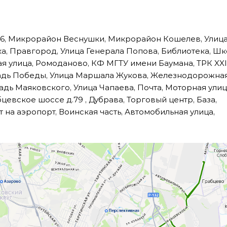
36, Микрорайон Веснушки, Микрорайон Кошелев, Улиц
а, Правгород, Улица Генерала Попова, Библиотека, Шк
я улица, Ромоданово, КФ МГТУ имени Баумана, ТРК XXI
щадь Победы, Улица Маршала Жукова, Железнодорожна
дь Маяковского, Улица Чапаева, Почта, Моторная улиц
цевское шоссе д.79 , Дубрава, Торговый центр, База,
 на аэропорт, Воинская часть, Автомобильная улица,