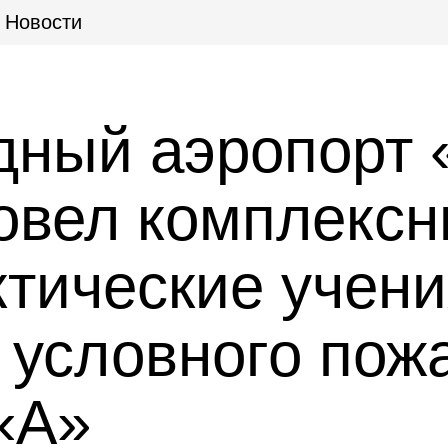
Новости
ный аэропорт 
овел комплекс
тические учени
 условного пож
«А»