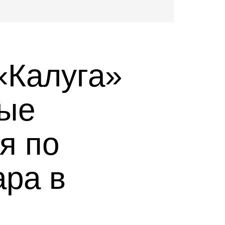
«Калуга»
ные
я по
ара в