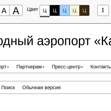
А
А
Цвет
Ц
Ц
Ц
Ц
Ц
дный аэропорт «К
орт
Партнерам
Пресс-центр
Контакт
Поиск
Обычная версия