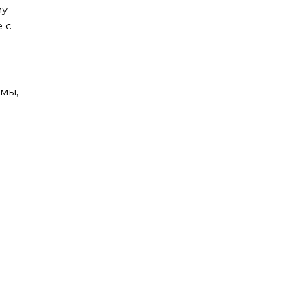
му
 с
 мы,