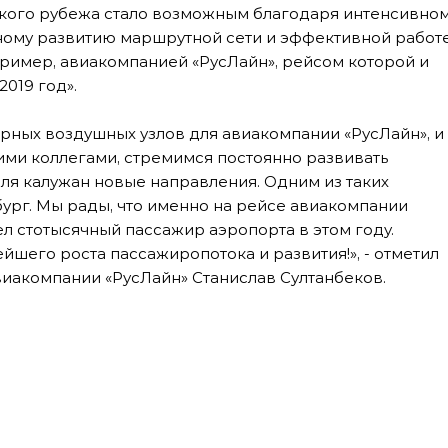
ского рубежа стало возможным благодаря интенсивно
вному развитию маршрутной сети и эффективной работе
имер, авиакомпанией «РусЛайн», рейсом которой и
019 год».
орных воздушных узлов для авиакомпании «РусЛайн», и
ими коллегами, стремимся постоянно развивать
ля калужан новые направления. Одним из таких
ург. Мы рады, что именно на рейсе авиакомпании
ел стотысячный пассажир аэропорта в этом году.
шего роста пассажиропотока и развития!», - отметил
иакомпании «РусЛайн» Станислав Султанбеков.