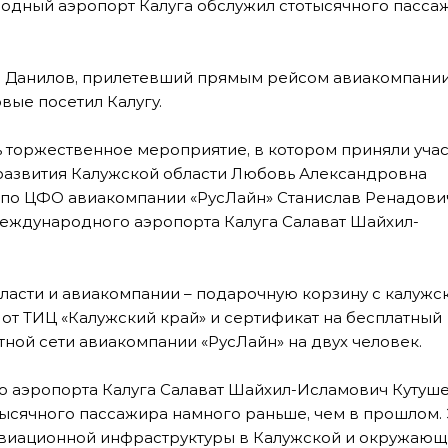
ародный аэропорт Калуга обслужил стотысячного пасса
ел Данилов, прилетевший прямым рейсом авиакомпани
вые посетил Калугу.
ь торжественное мероприятие, в котором приняли уча
развития Калужской области Любовь Александровна
 по ЦФО авиакомпании «РусЛайн» Станислав Ренадови
еждународного аэропорта Калуга Салават Шайхил-
ласти и авиакомпании – подарочную корзину с калужс
от ТИЦ «Калужский край» и сертификат на бесплатный
тной сети авиакомпании «РусЛайн» на двух человек.
 аэропорта Калуга Салават Шайхил-Исламович Кутуш
отысячного пассажира намного раньше, чем в прошлом. 
авиационной инфраструктуры в Калужской и окружающ