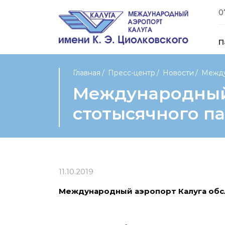
0
П
Главная
Пресс-центр
Новости
Междун
Международный
стотысячного па
11.10.2019
Международный аэропорт Калуга обсл