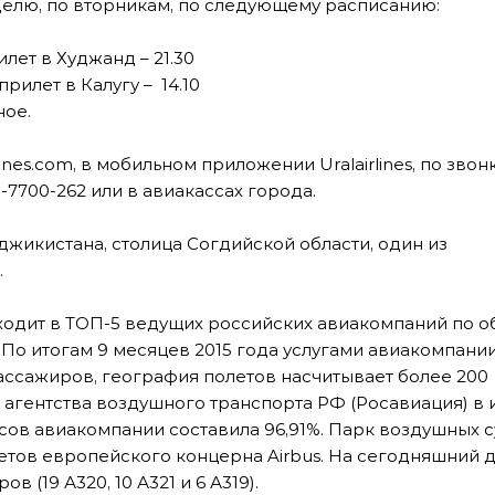
делю, по вторникам, по следующему расписанию:
илет в Худжанд – 21.30
прилет в Калугу – 14.10
ное.
nes.com, в мобильном приложении Uralairlines, по звонк
-7700-262 или в авиакассах города.
джикистана, столица Согдийской области, один из
.
ходит в ТОП-5 ведущих российских авиакомпаний по о
г. По итогам 9 месяцев 2015 года услугами авиакомпани
ассажиров, география полетов насчитывает более 200
агентства воздушного транспорта РФ (Росавиация) в
сов авиакомпании составила 96,91%. Парк воздушных 
летов европейского концерна Airbus. На сегодняшний 
 (19 А320, 10 А321 и 6 А319).