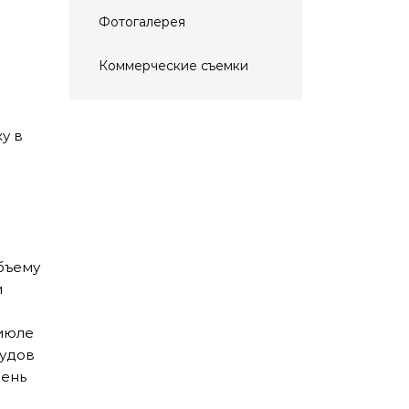
Фотогалерея
Коммерческие съемки
у в
бъему
и
 июле
судов
день