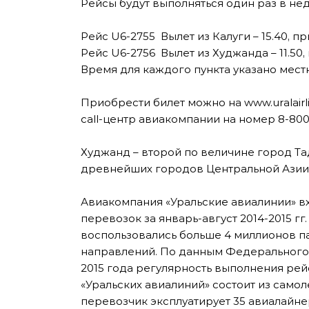
Рейсы будут выполняться один раз в не
Рейс U6-2755 Вылет из Калуги – 15.40, пр
Рейс U6-2756 Вылет из Худжанда – 11.50, 
Время для каждого пункта указано мест
Приобрести билет можно на www.uralairli
call-центр авиакомпании на номер 8-800
Худжанд – второй по величине город Та
древнейших городов Центральной Азии
Авиакомпания «Уральские авиалинии» в
перевозок за январь-август 2014-2015 г
воспользовались больше 4 миллионов п
направлений. По данным Федерального 
2015 года регулярность выполнения рей
«Уральских авиалиний» состоит из само
перевозчик эксплуатирует 35 авиалайнеров