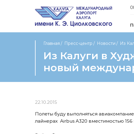
0
П
Главная
Пресс-центр
Новости
Из Кал
Из Калуги в Худ
новый междуна
22.10.2015
Полеты буду выполняться авиакомпание
лайнерах Airbus A320 вместимостью 156