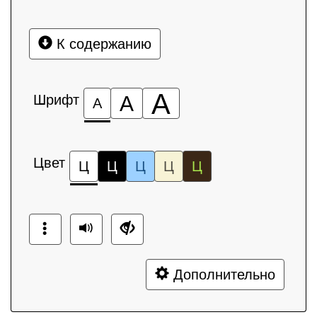
К содержанию
А
Шрифт
А
А
Цвет
Ц
Ц
Ц
Ц
Ц
Дополнительно