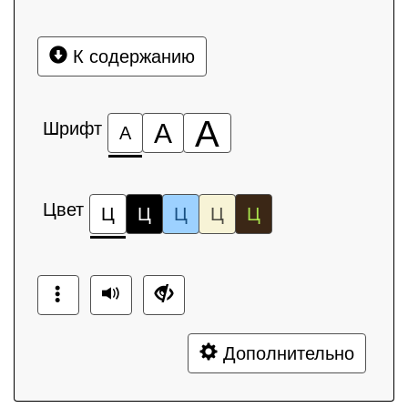
К содержанию
А
Шрифт
А
А
Цвет
Ц
Ц
Ц
Ц
Ц
Дополнительно